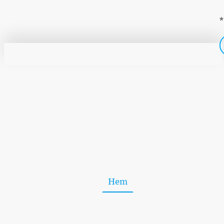
*
Hem
Om Oss
Kontakt
Integritetspolicy