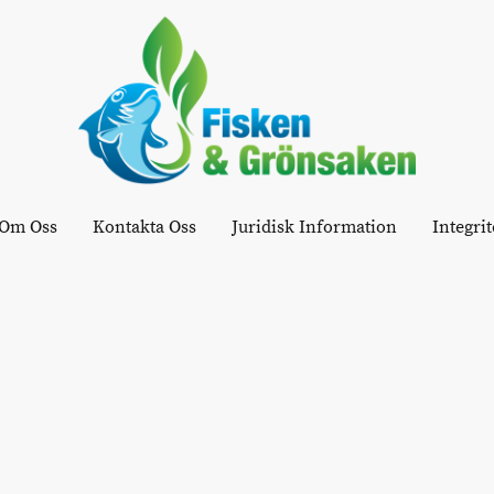
Om Oss
Kontakta Oss
Juridisk Information
Integrit
n av det vi lägger på tallriken från andra länder. Det vi importerar a
et om produkter som inte kan växa i Sverige, som de 18 kilo bananer 
rallt Sydamerika. Men vi fraktar också hit mycket som vi skulle kunna
Naturskyddsföreningen