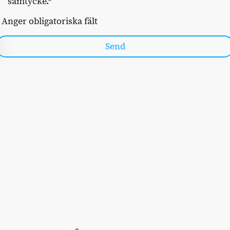
samtycke.
*
 Anger obligatoriska fält
Send
a Oss
Juridisk Information
©Up