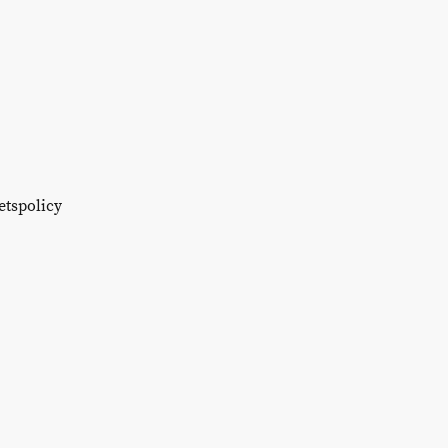
etspolicy
llra mest är fisk, frukt och
per person som vi varje år
 odla själva." - Källa: